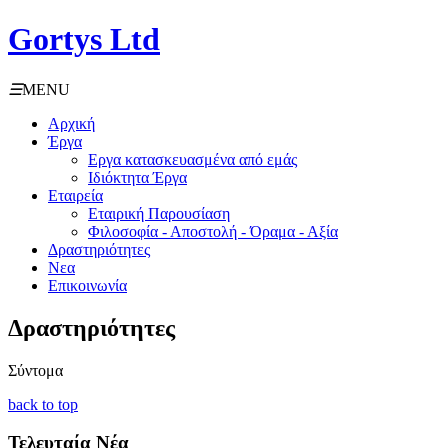
Gortys Ltd
☰
MENU
Αρχική
Έργα
Εργα κατασκευασμένα από εμάς
Ιδιόκτητα Έργα
Εταιρεία
Εταιρική Παρουσίαση
Φιλοσοφία - Αποστολή - Όραμα - Αξία
Δραστηριότητες
Νεα
Επικοινωνία
Δραστηριότητες
Σύντομα
back to top
Τελευταία Νέα