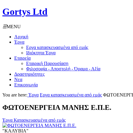
Gortys Ltd
☰
MENU
Αρχική
Έργα
Εργα κατασκευασμένα από εμάς
Ιδιόκτητα Έργα
Εταιρεία
Εταιρική Παρουσίαση
Φιλοσοφία - Αποστολή - Όραμα - Αξία
Δραστηριότητες
Νεα
Επικοινωνία
You are here:
Έργα
Εργα κατασκευασμένα από εμάς
ΦΩΤΟΕΝΕΡΓΕ
ΦΩΤΟΕΝΕΡΓΕΙΑ ΜΑΝΗΣ Ε.Π.Ε.
Έργα Κατασκευασμένα από εμάς
"ΚΑΛΥΒΙΑ"