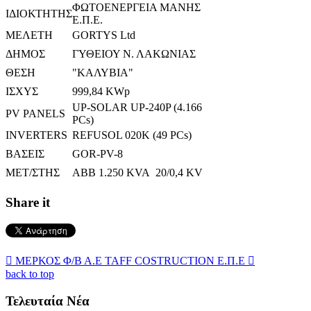
ΦΩΤΟΕΝΕΡΓΕΙΑ ΜΑΝΗΣ
ΙΔΙΟΚΤΗΤΗΣ
Ε.Π.Ε.
ΜΕΛΕΤΗ
GORTYS Ltd
ΔΗΜΟΣ
ΓΥΘΕΙΟΥ Ν. ΛΑΚΩΝΙΑΣ
ΘΕΣΗ
"ΚΑΛΥΒΙΑ"
ΙΣΧΥΣ
999,84 KWp
UP-SOLAR UP-240P (4.166
PV PANELS
PCs)
INVERTERS
REFUSOL 020K (49 PCs)
ΒΑΣΕΙΣ
GOR-PV-8
ΜΕΤ/ΣΤΗΣ
ABB 1.250 KVA 20/0,4 KV
Share it

ΜΕΡΚΟΣ Φ/Β Α.Ε
TAFF COSTRUCTION Ε.Π.Ε

back to top
Τελευταία Νέα