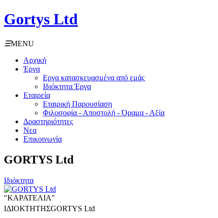
Gortys Ltd
☰
MENU
Αρχική
Έργα
Εργα κατασκευασμένα από εμάς
Ιδιόκτητα Έργα
Εταιρεία
Εταιρική Παρουσίαση
Φιλοσοφία - Αποστολή - Όραμα - Αξία
Δραστηριότητες
Νεα
Επικοινωνία
GORTYS Ltd
Ιδιόκτητα
"ΚΑΡΑΤΕΛΙΑ"
ΙΔΙΟΚΤΗΤΗΣ
GORTYS Ltd