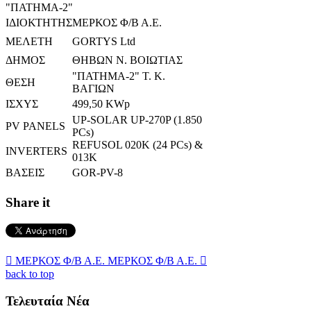
"ΠΑΤΗΜΑ-2"
ΙΔΙΟΚΤΗΤΗΣ
ΜΕΡΚΟΣ Φ/Β Α.Ε.
ΜΕΛΕΤΗ
GORTYS Ltd
ΔΗΜΟΣ
ΘΗΒΩΝ Ν. ΒΟΙΩΤΙΑΣ
"ΠΑΤΗΜΑ-2" Τ. Κ.
ΘΕΣΗ
ΒΑΓΙΩΝ
ΙΣΧΥΣ
499,50 KWp
UP-SOLAR UP-270P (1.850
PV PANELS
PCs)
REFUSOL 020K (24 PCs) &
INVERTERS
013K
ΒΑΣΕΙΣ
GOR-PV-8
Share it

ΜΕΡΚΟΣ Φ/Β Α.Ε.
ΜΕΡΚΟΣ Φ/Β Α.Ε.

back to top
Τελευταία Νέα