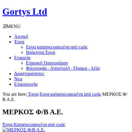
Gortys Ltd
☰
MENU
Αρχική
Έργα
Εργα κατασκευασμένα από εμάς
Ιδιόκτητα Έργα
Εταιρεία
Εταιρική Παρουσίαση
Φιλοσοφία - Αποστολή - Όραμα - Αξία
Δραστηριότητες
Νεα
Επικοινωνία
You are here:
Έργα
Εργα κατασκευασμένα από εμάς
ΜΕΡΚΟΣ Φ/
Β Α.Ε.
ΜΕΡΚΟΣ Φ/Β Α.Ε.
Έργα Κατασκευασμένα από εμάς