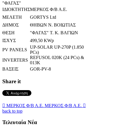
"ΦΑΓΑΣ"
ΙΔΙΟΚΤΗΤΗΣ
ΜΕΡΚΟΣ Φ/Β Α.Ε.
ΜΕΛΕΤΗ
GORTYS Ltd
ΔΗΜΟΣ
ΘΗΒΩΝ Ν. ΒΟΙΩΤΙΑΣ
ΘΕΣΗ
"ΦΑΓΑΣ" Τ. Κ. ΒΑΓΙΩΝ
ΙΣΧΥΣ
499,50 KWp
UP-SOLAR UP-270P (1.850
PV PANELS
PCs)
REFUSOL 020K (24 PCs) &
INVERTERS
013K
ΒΑΣΕΙΣ
GOR-PV-8
Share it

ΜΕΡΚΟΣ Φ/Β Α.Ε.
ΜΕΡΚΟΣ Φ/Β Α.Ε.

back to top
Τελευταία Νέα