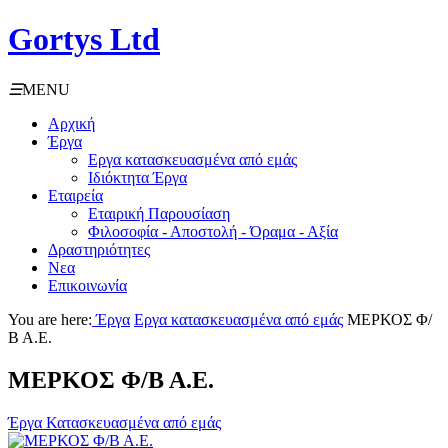
Gortys Ltd
☰
MENU
Αρχική
Έργα
Εργα κατασκευασμένα από εμάς
Ιδιόκτητα Έργα
Εταιρεία
Εταιρική Παρουσίαση
Φιλοσοφία - Αποστολή - Όραμα - Αξία
Δραστηριότητες
Νεα
Επικοινωνία
You are here:
Έργα
Εργα κατασκευασμένα από εμάς
ΜΕΡΚΟΣ Φ/
Β Α.Ε.
ΜΕΡΚΟΣ Φ/Β Α.Ε.
Έργα Κατασκευασμένα από εμάς