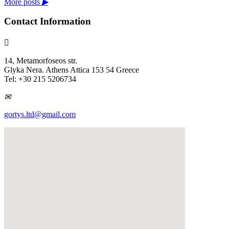
More posts
▶
Contact Information

14, Metamorfoseos str.
Glyka Nera. Athens Attica 153 54 Greece
Tel: +30 215 5206734
✉
gortys.ltd@gmail.com