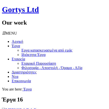
Gortys Ltd
Our work
☰
MENU
Αρχική
Έργα
Εργα κατασκευασμένα από εμάς
Ιδιόκτητα Έργα
Εταιρεία
Εταιρική Παρουσίαση
Φιλοσοφία - Αποστολή - Όραμα - Αξία
Δραστηριότητες
Νεα
Επικοινωνία
You are here:
Έργα
Έργα
16